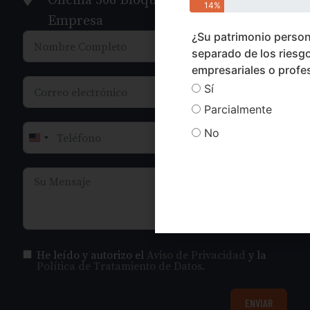
14%
Empresa
¿Su patrimonio person
separado de los riesg
empresariales o profe
Sí
Parcialmente
No
United States +1
He leído y autorizo el
Aviso de Privacidad
y la
Política de Tratamiento de Datos
.
ENVIAR