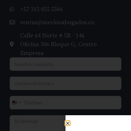
+57 315 055 5566
ventas@merinoabogados.co
Calle 64 Norte # 5B - 146
Oficina 306 Bloque G, Centro
Empresa
United States +1