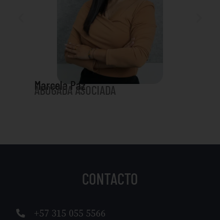
Karen
ABOG
Marcela Paz
ABOGADA ASOCIADA
LABO
CONTACTO
+57 315 055 5566