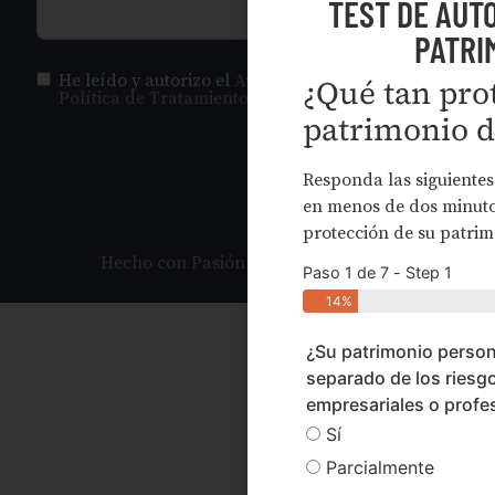
TEST DE AUT
PATRI
He leído y autorizo el
Aviso de Privacidad
y la
¿Qué tan prot
Política de Tratamiento de Datos
.
patrimonio d
ENVIAR
Responda las siguientes
en menos de dos minutos
protección de su patrim
Hecho con Pasión por Statum Digital
Paso 1 de 7 - Step 1
14%
¿Su patrimonio person
separado de los riesg
empresariales o profe
Sí
Parcialmente