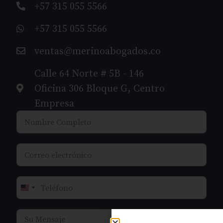
+57 315 055 5566
+57 315 055 5566
ventas@merinoabogados.co
Calle 64 Norte # 5B - 146
Oficina 306 Bloque G, Centro
Empresa
United States +1