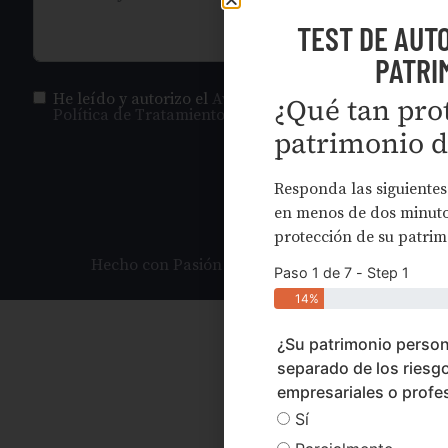
TEST DE AUT
PATRI
He leído y autorizo el
Aviso de Privacidad
y la
¿Qué tan prot
Política de Tratamiento de Datos
.
patrimonio d
ENVIAR
Responda las siguientes
en menos de dos minutos
protección de su patrim
Hecho con Pasión por Statum Digital
Paso 1 de 7 - Step 1
14%
¿Su patrimonio person
separado de los riesg
empresariales o profe
Sí