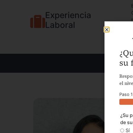
Experiencia
Laboral
¿Qu
su 
Respon
el niv
Paso 1
¿Su p
de su
Sí