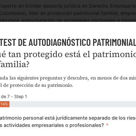
Experto en brindar asesoría jurídica en Derecho Empresari
Colombiano, líder en protección patrimonial familiar, empres
tributaria, estructuración de sociedades nacionales e intern
agremiaciones de empresarios a nivel nacional en temas de
Social y UGPP, columnista de la revista Bussiness Newsle
TEST DE AUTODIAGNÓSTICO PATRIMONIA
Americana y miembro de junta directiva de Acriv Valle.
é tan protegido está el patrimoni
familia?
da las siguientes preguntas y descubra, en menos de dos mi
el de protección de su patrimonio.
OTROS MIEMBROS DEL EQUIP
 de 7 - Step 1
14%
atrimonio personal está jurídicamente separado de los rie
s actividades empresariales o profesionales?