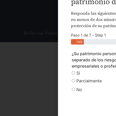
patrimonio d
ENVIAR
Responda las siguientes
en menos de dos minutos
protección de su patrim
Hecho con Pasión por Statum Digital
Paso 1 de 7 - Step 1
14%
¿Su patrimonio person
separado de los riesg
empresariales o profe
Sí
Parcialmente
No