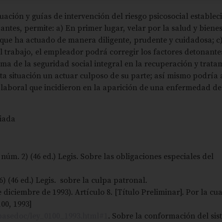
uación y guías de intervención del riesgo psicosocial establec
ntes, permite: a) En primer lugar, velar por la salud y bienes
 que ha actuado de manera diligente, prudente y cuidadosa; c
l trabajo, el empleador podrá corregir los factores detonante
tema de la seguridad social integral en la recuperación y trata
sta situación un actuar culposo de su parte; así mismo podría
 laboral que incidieron en la aparición de una enfermedad de
iada
 núm. 2) (46 ed.) Legis. Sobre las obligaciones especiales del
6) (46 ed.) Legis. sobre la culpa patronal.
iciembre de 1993). Artículo 8. [Título Preliminar]. Por la cua
100, 1993]
/basedoc/ley_0100_1993.html#1
. Sobre la conformación del si