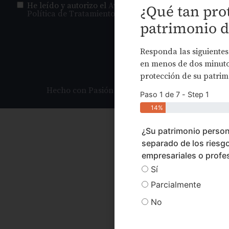
He leído y autorizo el
Aviso de Privacidad
y la
¿Qué tan prot
Política de Tratamiento de Datos
.
patrimonio d
ENVIAR
Responda las siguientes
en menos de dos minutos
protección de su patrim
Hecho con Pasión por Statum Digital
Paso 1 de 7 - Step 1
14%
¿Su patrimonio person
separado de los riesg
empresariales o profe
Sí
Parcialmente
No