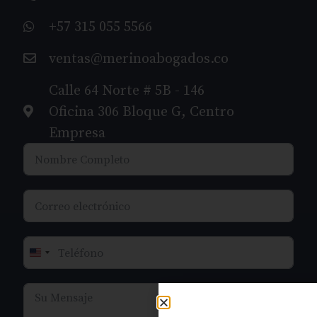
+57 315 055 5566
ventas@merinoabogados.co
Calle 64 Norte # 5B - 146
Oficina 306 Bloque G, Centro
Empresa
United States +1