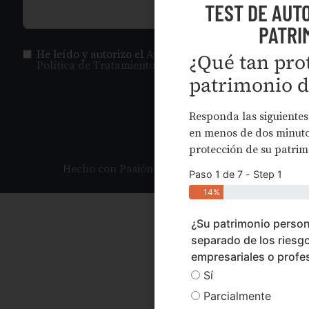
TEST DE AUT
PATRI
He leído y autorizo el
Aviso de Privacidad
y la
¿Qué tan prot
Política de Tratamiento de Datos
.
patrimonio d
ENVIAR
Responda las siguientes
en menos de dos minutos
protección de su patrim
Hecho con Pasión por Statum Digital
Paso 1 de 7 - Step 1
14%
¿Su patrimonio person
separado de los riesg
empresariales o profe
Sí
Parcialmente